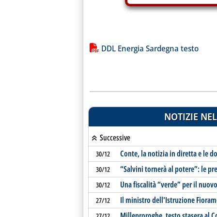
Lista allegati PDF alla notiz
DDL Energia Sardegna testo
NOTIZIE NEL
Successive
Conte, la notizia in diretta e le
30/12
“Salvini tornerà al potere”: le pre
30/12
Una fiscalità “verde” per il nu
30/12
Il ministro dell'Istruzione Fioram
27/12
Milleproroghe, testo stasera al C
27/12