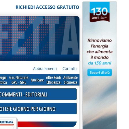
RICHIEDI ACCESSO GRATUITO
Abbonamenti
Contatti
ergia
Gas Naturale
Altre Fonti
Ambiente
Nucleare
ttrica
GPL - GNL
Efficienza
Sicurezza
COMMENTI - EDITORIALI
NOTIZIE GIORNO PER GIORNO