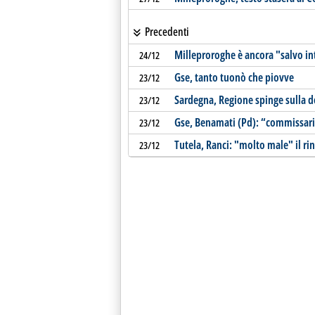
Precedenti
Milleproroghe è ancora "salvo in
24/12
Gse, tanto tuonò che piovve
23/12
Sardegna, Regione spinge sulla do
23/12
Gse, Benamati (Pd): “commissaria
23/12
Tutela, Ranci: "molto male" il rin
23/12