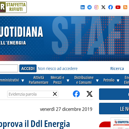
R
STAFFETTA
RIFIUTI
e'
Non riesco ad accedere
Ricerca
Attività
Mercati e
Distribuzione
En
amministrativi
▼
▼
▼
Petrolio
▼
Parlamentare
Prezzi
e Consumi
Ele
×
LE 
venerdì 27 dicembre 2019
pprova il Ddl Energia