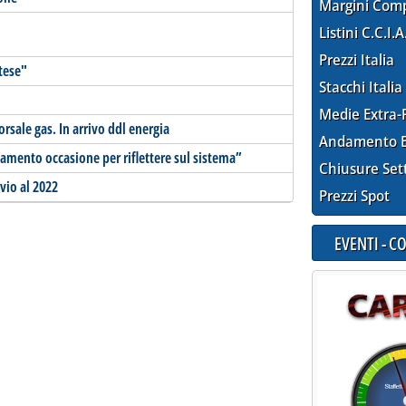
Margini Com
Listini C.C.I.A
Prezzi Italia
tese"
Stacchi Italia
Medie Extra-
rsale gas. In arrivo ddl energia
Andamento E
mento occasione per riflettere sul sistema”
Chiusure Set
vio al 2022
Prezzi Spot
EVENTI - 