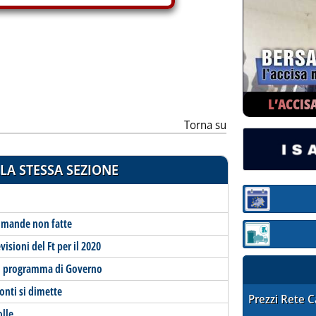
ia
L’ACCIS
Torna su
LA STESSA SEZIONE
Sezione:
 domande non fatte
Sezione: quotaz
visioni del Ft per il 2020
ovo programma di Governo
onti si dimette
STAFFETTA PRE
Prezzi Rete 
olle