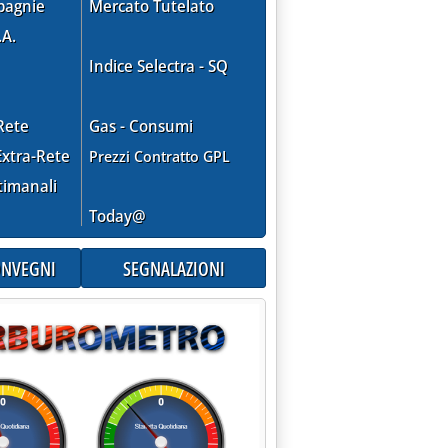
pagnie
Mercato Tutelato
.A.
Indice Selectra - SQ
Rete
Gas - Consumi
xtra-Rete
Prezzi Contratto GPL
timanali
Today@
CONVEGNI
SEGNALAZIONI