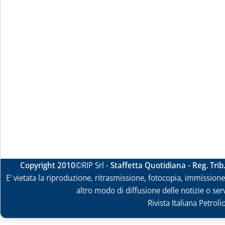
Copyright 2010
©RIP Srl -
Staffetta Quotidiana - Reg. Tri
E' vietata la riproduzione, ritrasmissione, fotocopia, immissione 
altro modo di diffusione delle notizie o ser
Rivista Italiana Petrol