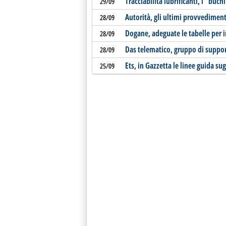
Tracciabilità lubrificanti, i “buc
29/09
Autorità, gli ultimi provvediment
28/09
Dogane, adeguate le tabelle per
28/09
Das telematico, gruppo di suppo
28/09
Ets, in Gazzetta le linee guida sugl
25/09