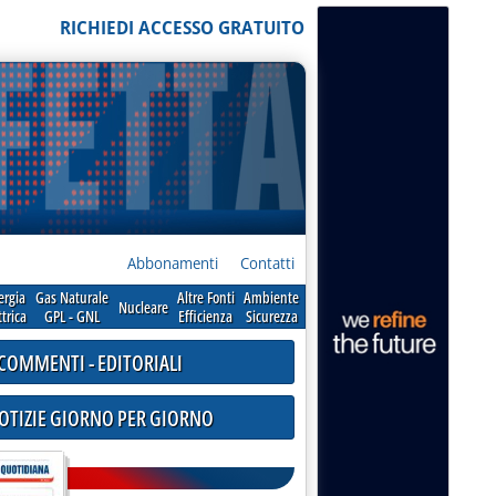
RICHIEDI ACCESSO GRATUITO
Abbonamenti
Contatti
ergia
Gas Naturale
Altre Fonti
Ambiente
Nucleare
ttrica
GPL - GNL
Efficienza
Sicurezza
COMMENTI - EDITORIALI
NOTIZIE GIORNO PER GIORNO