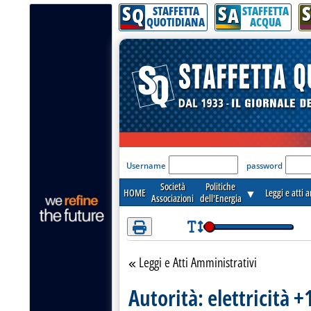
S
S
S
Attenzione! Esegui l'accesso per lèggere interamente la notizia.
Q
A
STAFFETTA
STAFFETTA
QUOTIDIANA
ACQUA
'Modulo Login per acceder
Username
password
Società
Politiche
HOME
▼
Leggi e atti 
Associazioni
dell'Energia
Leggi e Atti Amministrativi
Torna alla sezione
Autorità: elettricità