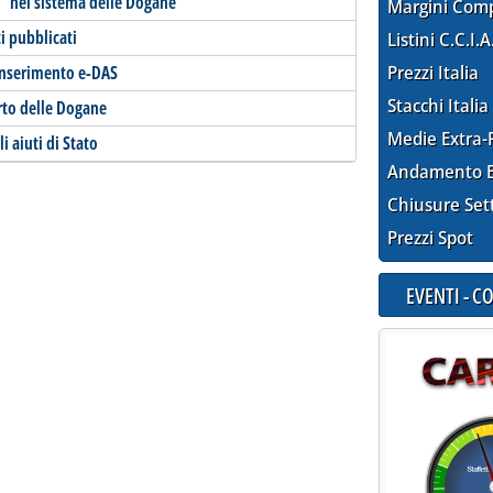
hi” nel sistema delle Dogane
Margini Com
i pubblicati
Listini C.C.I.A
 inserimento e-DAS
Prezzi Italia
Stacchi Italia
rto delle Dogane
Medie Extra-
i aiuti di Stato
Andamento E
Chiusure Set
Prezzi Spot
EVENTI - 