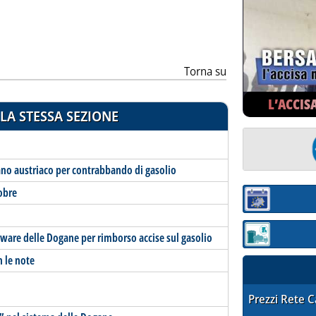
Torna su
L’ACCIS
LA STESSA SEZIONE
no austriaco per contrabbando di gasolio
tobre
Sezione:
tware delle Dogane per rimborso accise sul gasolio
Sezione: quotaz
n le note
STAFFETTA PRE
Prezzi Rete 