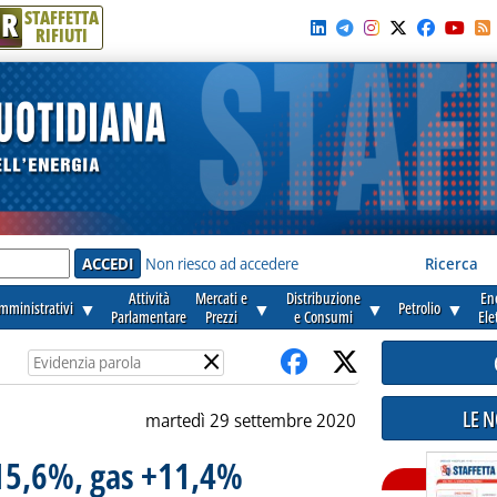
R
STAFFETTA
RIFIUTI
e'
Non riesco ad accedere
Ricerca
Attività
Mercati e
Distribuzione
En
amministrativi
▼
▼
▼
Petrolio
▼
Parlamentare
Prezzi
e Consumi
Ele
×
LE 
martedì 29 settembre 2020
 +15,6%, gas +11,4%