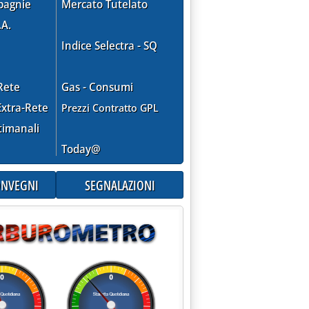
pagnie
Mercato Tutelato
.A.
Indice Selectra - SQ
Rete
Gas - Consumi
xtra-Rete
Prezzi Contratto GPL
timanali
Today@
CONVEGNI
SEGNALAZIONI