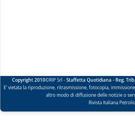
Copyright 2010
©RIP Srl -
Staffetta Quotidiana - Reg. Tri
E' vietata la riproduzione, ritrasmissione, fotocopia, immissione 
altro modo di diffusione delle notizie o ser
Rivista Italiana Petrol