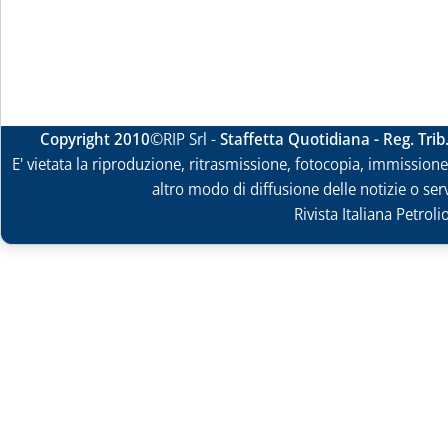
Copyright 2010
©RIP Srl -
Staffetta Quotidiana - Reg. Tri
E' vietata la riproduzione, ritrasmissione, fotocopia, immissione 
altro modo di diffusione delle notizie o ser
Rivista Italiana Petrol