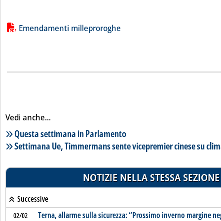
Lista allegati PDF alla notizia
Emendamenti milleproroghe
Vedi anche...
Lista notizie correlate
Questa settimana in Parlamento
Settimana Ue, Timmermans sente vicepremier cinese su cli
NOTIZIE NELLA STESSA SEZIONE
Successive
Terna, allarme sulla sicurezza: “Prossimo inverno margine ne
02/02