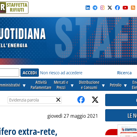
R
STAFFETTA
RIFIUTI
e'
Non riesco ad accedere
Ricerca
Attività
Mercati e
Distribuzione
En
amministrativi
▼
▼
▼
Petrolio
▼
Parlamentare
Prezzi
e Consumi
Ele
×
LE 
giovedì 27 maggio 2021
ifero extra-rete,