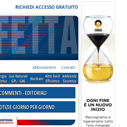
RICHIEDI ACCESSO GRATUITO
Abbonamenti
Contatti
ergia
Gas Naturale
Altre Fonti
Ambiente
Nucleare
ttrica
GPL - GNL
Efficienza
Sicurezza
COMMENTI - EDITORIALI
NOTIZIE GIORNO PER GIORNO