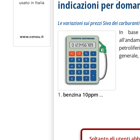
indicazioni per doma
Le variazioni sui prezzi Siva dei carburanti
In base
all'andam
petrolif
generale, 
1.
benzina 10ppm
...
Soltanto gli
utenti abb