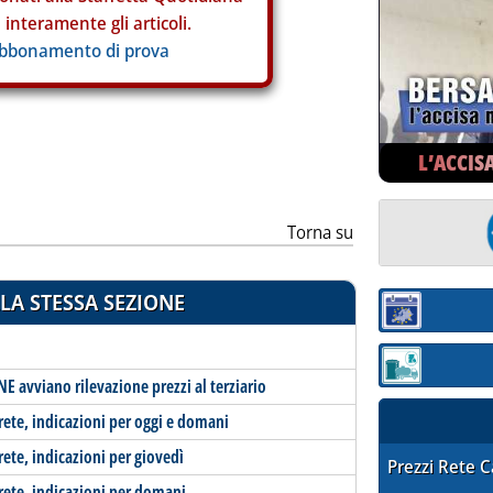
interamente gli articoli.
abbonamento di prova
L’ACCIS
Torna su
LA STESSA SEZIONE
Sezione:
Sezione: quotaz
E avviano rilevazione prezzi al terziario
-rete, indicazioni per oggi e domani
rete, indicazioni per giovedì
STAFFETTA PRE
Prezzi Rete 
-rete, indicazioni per domani