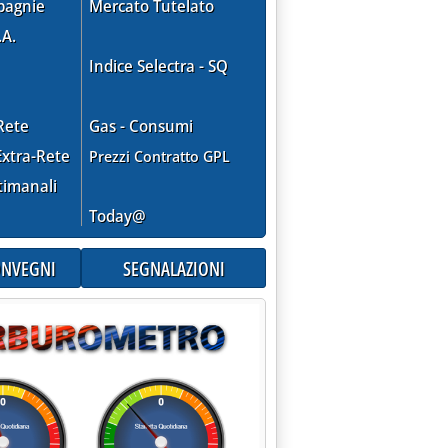
pagnie
Mercato Tutelato
.A.
Indice Selectra - SQ
Rete
Gas - Consumi
xtra-Rete
Prezzi Contratto GPL
timanali
Today@
CONVEGNI
SEGNALAZIONI