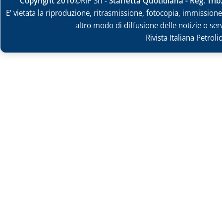
Copyright 2010
©RIP Srl -
Staffetta Quotidiana - Reg. Tri
E' vietata la riproduzione, ritrasmissione, fotocopia, immissione 
altro modo di diffusione delle notizie o ser
Rivista Italiana Petrol