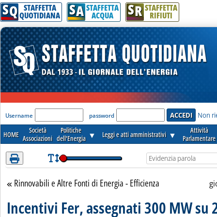
S
S
S
Attenzione! Esegui l'accesso per lèggere interamente la notizia.
Q
A
R
STAFFETTA
STAFFETTA
STAFFETTA
QUOTIDIANA
ACQUA
RIFIUTI
'Modulo Login per accedere'
Non ri
Username
password
Società
Politiche
Attività
HOME
▼
Leggi e atti amministrativi
▼
Associazioni
dell'Energia
Parlamentare
Rinnovabili e Altre Fonti di Energia - Efficienza
Torna alla sezione
gi
Incentivi Fer, assegnati 300 MW su 