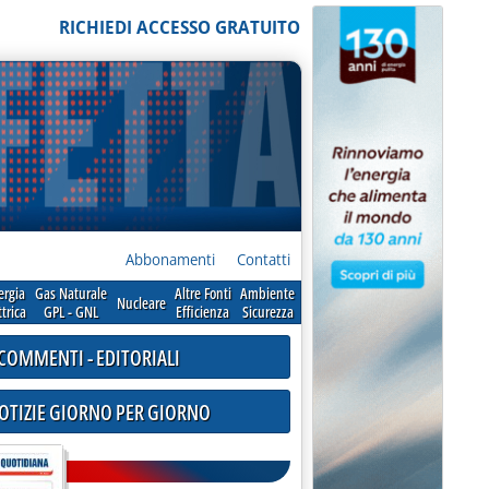
RICHIEDI ACCESSO GRATUITO
Abbonamenti
Contatti
ergia
Gas Naturale
Altre Fonti
Ambiente
Nucleare
ttrica
GPL - GNL
Efficienza
Sicurezza
COMMENTI - EDITORIALI
NOTIZIE GIORNO PER GIORNO