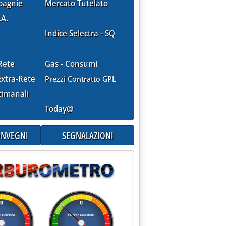
pagnie
Mercato Tutelato
.A.
Indice Selectra - SQ
Rete
Gas - Consumi
xtra-Rete
Prezzi Contratto GPL
timanali
Today@
CONVEGNI
SEGNALAZIONI