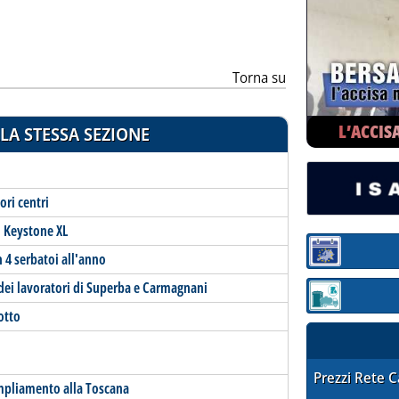
Torna su
L’ACCIS
LA STESSA SEZIONE
ori centri
o Keystone XL
Sezione:
n 4 serbatoi all'anno
dei lavoratori di Superba e Carmagnani
Sezione: quotaz
dotto
STAFFETTA PRE
Prezzi Rete 
ampliamento alla Toscana