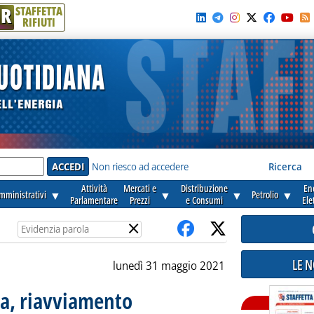
R
STAFFETTA
RIFIUTI
e'
Non riesco ad accedere
Ricerca
Attività
Mercati e
Distribuzione
En
amministrativi
▼
▼
▼
Petrolio
▼
Parlamentare
Prezzi
e Consumi
Ele
×
LE 
lunedì 31 maggio 2021
ra, riavviamento