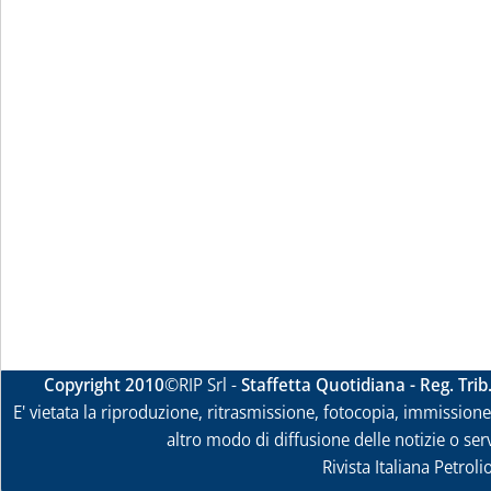
Copyright 2010
©RIP Srl -
Staffetta Quotidiana - Reg. Tri
E' vietata la riproduzione, ritrasmissione, fotocopia, immissione 
altro modo di diffusione delle notizie o ser
Rivista Italiana Petrol