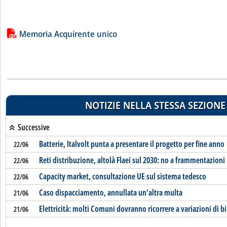
Lista allegati PDF alla notizia
Memoria Acquirente unico
NOTIZIE NELLA STESSA SEZIONE
Successive
Batterie, Italvolt punta a presentare il progetto per fine anno
22/06
Reti distribuzione, altolà Flaei sul 2030: no a frammentazioni
22/06
Capacity market, consultazione UE sul sistema tedesco
22/06
Caso dispacciamento, annullata un'altra multa
21/06
Elettricità: molti Comuni dovranno ricorrere a variazioni di b
21/06