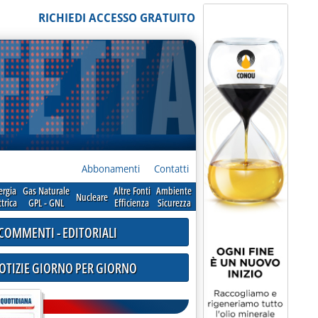
RICHIEDI ACCESSO GRATUITO
Abbonamenti
Contatti
ergia
Gas Naturale
Altre Fonti
Ambiente
Nucleare
ttrica
GPL - GNL
Efficienza
Sicurezza
COMMENTI - EDITORIALI
NOTIZIE GIORNO PER GIORNO