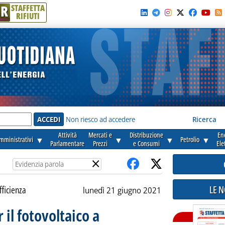
R
STAFFETTA
RIFIUTI
e'
Non riesco ad accedere
Ricerca
Attività
Mercati e
Distribuzione
En
amministrativi
▼
▼
▼
Petrolio
▼
Parlamentare
Prezzi
e Consumi
Ele
×
LE 
fficienza
lunedì 21 giugno 2021
r il fotovoltaico a