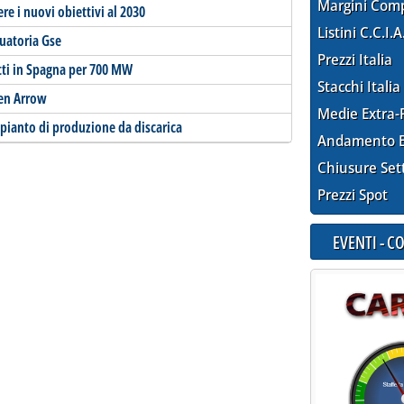
Margini Com
re i nuovi obiettivi al 2030
Listini C.C.I.A
duatoria Gse
Prezzi Italia
tti in Spagna per 700 MW
Stacchi Italia
een Arrow
Medie Extra-
pianto di produzione da discarica
Andamento E
Chiusure Set
Prezzi Spot
EVENTI - 