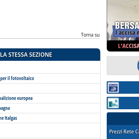
Torna su
L’ACCIS
LA STESSA SEZIONE
 per il fotovoltaico
Sezione:
Coalizione europea
Sezione: quotaz
Spagna
ne Italgas
STAFFETTA PRE
Prezzi Rete 