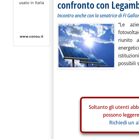
confronto con Legamb
Incontro anche con la senatrice di FI Gallo
“Le azie
fotovolta
riunito 
energeti
istituzio
possibili s
Soltanto gli
utenti abb
possono leggere 
Richiedi un 