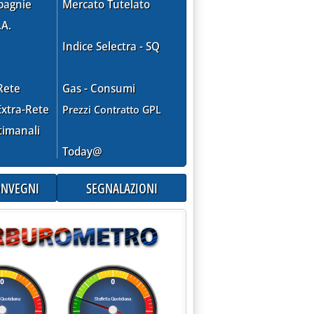
pagnie
Mercato Tutelato
.A.
Indice Selectra - SQ
Rete
Gas - Consumi
xtra-Rete
Prezzi Contratto GPL
timanali
Today@
CONVEGNI
SEGNALAZIONI