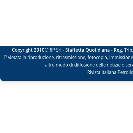
Copyright 2010
©RIP Srl -
Staffetta Quotidiana - Reg. Tri
E' vietata la riproduzione, ritrasmissione, fotocopia, immissione 
altro modo di diffusione delle notizie o ser
Rivista Italiana Petrol