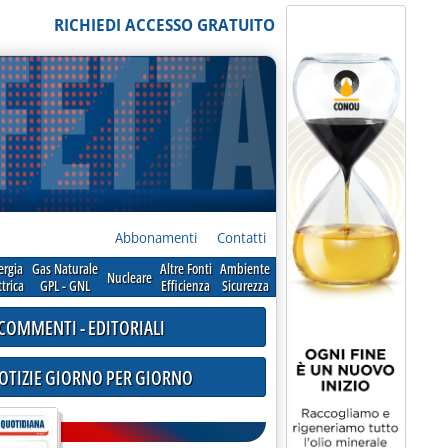
RICHIEDI ACCESSO GRATUITO
Abbonamenti
Contatti
ergia
Gas Naturale
Altre Fonti
Ambiente
Nucleare
ttrica
GPL - GNL
Efficienza
Sicurezza
COMMENTI - EDITORIALI
NOTIZIE GIORNO PER GIORNO