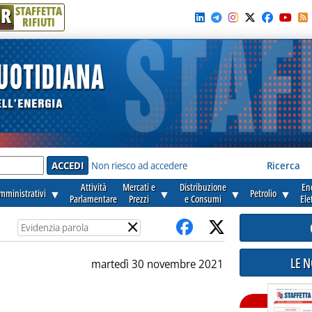
R
STAFFETTA
RIFIUTI
e'
Non riesco ad accedere
Ricerca
Attività
Mercati e
Distribuzione
En
amministrativi
▼
▼
▼
Petrolio
▼
Parlamentare
Prezzi
e Consumi
Ele
×
LE 
martedì 30 novembre 2021