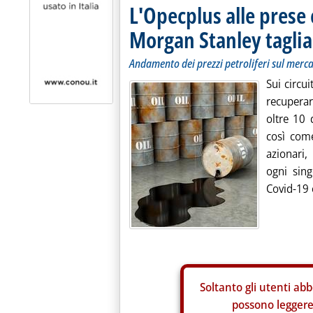
L'Opecplus alle prese
Morgan Stanley taglia
Andamento dei prezzi petroliferi sul merc
Sui circui
recuperar
oltre 10 d
così come
azionari
ogni sing
Covid-19 e
Soltanto gli
utenti abb
possono leggere 