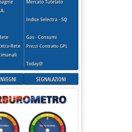
pagnie
Mercato Tutelato
.A.
Indice Selectra - SQ
Rete
Gas - Consumi
xtra-Rete
Prezzi Contratto GPL
timanali
Today@
CONVEGNI
SEGNALAZIONI