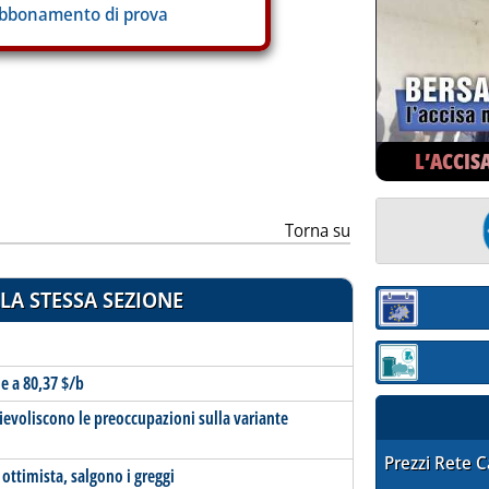
abbonamento di prova
ia
L’ACCIS
Torna su
LA STESSA SEZIONE
Sezione:
Sezione: quotaz
e a 80,37 $/b
fievoliscono le preoccupazioni sulla variante
STAFFETTA PRE
Prezzi Rete 
ttimista, salgono i greggi