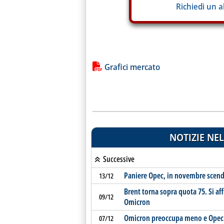
Richiedi un 
Lista allegati PDF alla notiz
Grafici mercato
NOTIZIE NEL
Successive
Paniere Opec, in novembre scend
13/12
Brent torna sopra quota 75. Si af
09/12
Omicron
Omicron preoccupa meno e Opec o
07/12