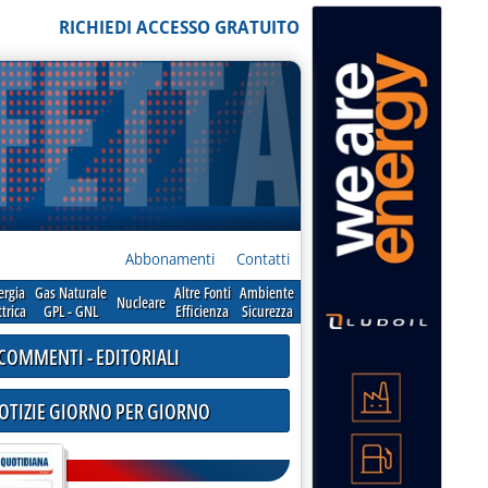
RICHIEDI ACCESSO GRATUITO
Abbonamenti
Contatti
ergia
Gas Naturale
Altre Fonti
Ambiente
Nucleare
ttrica
GPL - GNL
Efficienza
Sicurezza
COMMENTI - EDITORIALI
NOTIZIE GIORNO PER GIORNO