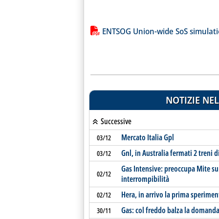
Lista allegati PDF alla notiz
ENTSOG Union-wide SoS simulati
NOTIZIE NEL
Successive
Mercato Italia Gpl
03/12
Gnl, in Australia fermati 2 treni 
03/12
Gas Intensive: preoccupa Mite su 
02/12
interrompibilità
Hera, in arrivo la prima sperimen
02/12
Gas: col freddo balza la domanda 
30/11