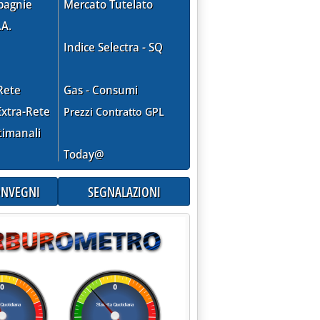
pagnie
Mercato Tutelato
.A.
Indice Selectra - SQ
Rete
Gas - Consumi
xtra-Rete
Prezzi Contratto GPL
timanali
Today@
CONVEGNI
SEGNALAZIONI