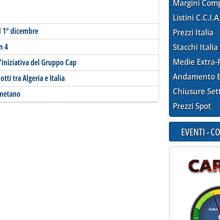
Margini Com
Listini C.C.I.A
l 1° dicembre
Prezzi Italia
n 4
Stacchi Italia
Medie Extra-
'iniziativa del Gruppo Cap
Andamento E
tti tra Algeria e Italia
Chiusure Set
smetano
Prezzi Spot
EVENTI - 