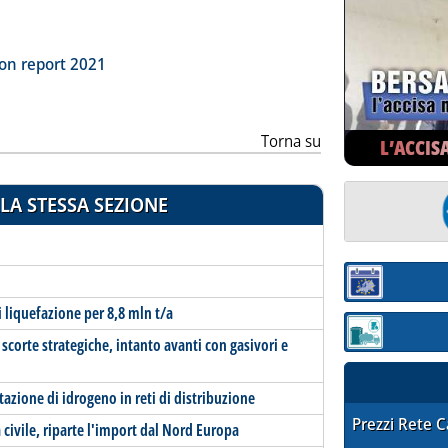
ia
on report 2021
Torna su
L’ACCIS
LA STESSA SEZIONE
Sezione:
di liquefazione per 8,8 mln t/a
Sezione: quotaz
scorte strategiche, intanto avanti con gasivori e
tazione di idrogeno in reti di distribuzione
STAFFETTA PRE
Prezzi Rete 
civile, riparte l'import dal Nord Europa