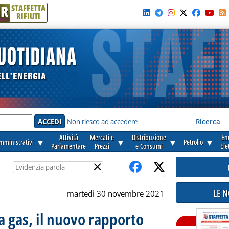
R
STAFFETTA
RIFIUTI
e'
Non riesco ad accedere
Ricerca
Attività
Mercati e
Distribuzione
En
amministrativi
▼
▼
▼
Petrolio
▼
Parlamentare
Prezzi
e Consumi
Ele
×
LE 
martedì 30 novembre 2021
 gas, il nuovo rapporto