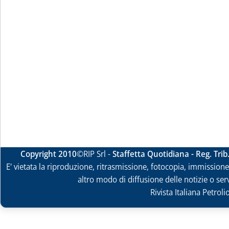
Copyright 2010
©RIP Srl -
Staffetta Quotidiana - Reg. Tri
E' vietata la riproduzione, ritrasmissione, fotocopia, immissione 
altro modo di diffusione delle notizie o ser
Rivista Italiana Petrol