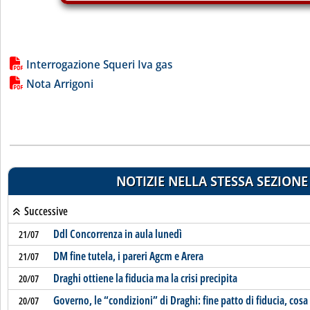
Lista allegati PDF alla notizia
Interrogazione Squeri Iva gas
Nota Arrigoni
NOTIZIE NELLA STESSA SEZIONE
Successive
Ddl Concorrenza in aula lunedì
21/07
DM fine tutela, i pareri Agcm e Arera
21/07
Draghi ottiene la fiducia ma la crisi precipita
20/07
Governo, le “condizioni” di Draghi: fine patto di fiducia, cos
20/07