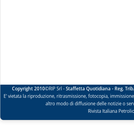
Copyright 2010
©RIP Srl -
Staffetta Quotidiana - Reg. Tri
E' vietata la riproduzione, ritrasmissione, fotocopia, immissione 
altro modo di diffusione delle notizie o ser
Rivista Italiana Petrol