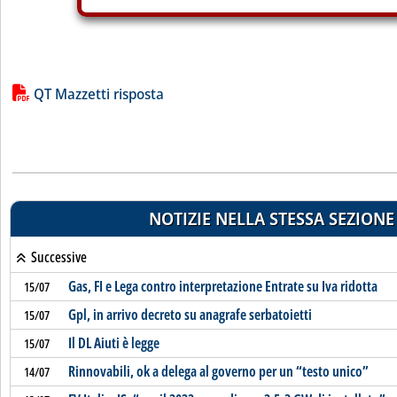
Lista allegati PDF alla notizia
QT Mazzetti risposta
NOTIZIE NELLA STESSA SEZIONE
Successive
Gas, FI e Lega contro interpretazione Entrate su Iva ridotta
15/07
Gpl, in arrivo decreto su anagrafe serbatoietti
15/07
Il DL Aiuti è legge
15/07
Rinnovabili, ok a delega al governo per un “testo unico”
14/07