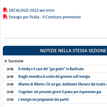
Lista allegati PDF alla notizia
DECALOGO-2022-wo-Intro
Energia per lItalia - Il Comitato promotore
NOTIZIE NELLA STESSA SEZIONE
Successive
Il nimby e il caso del "gas gratis" in Basilicata
24/08
Draghi rivendica le scelte del governo sull'energia
24/08
Allarme di Alberto Clô sul gas: dobbiamo liberarci dal ricatto
24/08
Cingolani: nei prossimi giorni il piano per risparmiare gas
24/08
L'energia nei programmi dei partiti
23/08