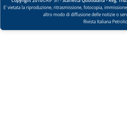
Copyright 2010
©RIP Srl -
Staffetta Quotidiana - Reg. Tri
E' vietata la riproduzione, ritrasmissione, fotocopia, immissione 
altro modo di diffusione delle notizie o ser
Rivista Italiana Petrol