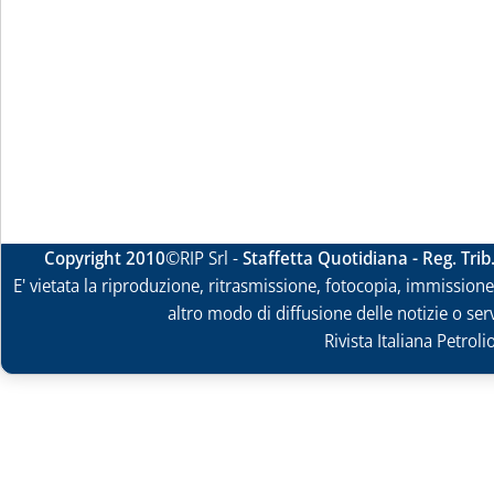
Copyright 2010
©RIP Srl -
Staffetta Quotidiana - Reg. Tri
E' vietata la riproduzione, ritrasmissione, fotocopia, immissione 
altro modo di diffusione delle notizie o ser
Rivista Italiana Petrol