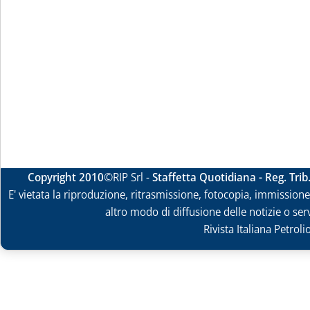
Copyright 2010
©RIP Srl -
Staffetta Quotidiana - Reg. Tri
E' vietata la riproduzione, ritrasmissione, fotocopia, immissione 
altro modo di diffusione delle notizie o ser
Rivista Italiana Petrol