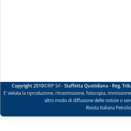
Copyright 2010
©RIP Srl -
Staffetta Quotidiana - Reg. Tri
E' vietata la riproduzione, ritrasmissione, fotocopia, immissione 
altro modo di diffusione delle notizie o ser
Rivista Italiana Petrol