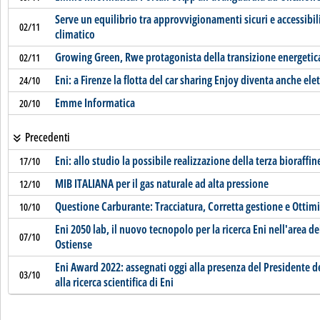
Serve un equilibrio tra approvvigionamenti sicuri e accessibi
02/11
climatico
Growing Green, Rwe protagonista della transizione energetic
02/11
Eni: a Firenze la flotta del car sharing Enjoy diventa anche elet
24/10
Emme Informatica
20/10
Precedenti
Eni: allo studio la possibile realizzazione della terza bioraffin
17/10
MIB ITALIANA per il gas naturale ad alta pressione
12/10
Questione Carburante: Tracciatura, Corretta gestione e Ottimi
10/10
Eni 2050 lab, il nuovo tecnopolo per la ricerca Eni nell'area
07/10
Ostiense
Eni Award 2022: assegnati oggi alla presenza del Presidente d
03/10
alla ricerca scientifica di Eni