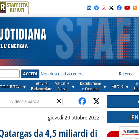
R
STAFFETTA
RIFIUTI
e'
Non riesco ad accedere
Ricerca
Attività
Mercati e
Distribuzione
En
amministrativi
▼
▼
▼
Petrolio
▼
Parlamentare
Prezzi
e Consumi
Ele
×
LE 
giovedì 20 ottobre 2022
Qatargas da 4,5 miliardi di