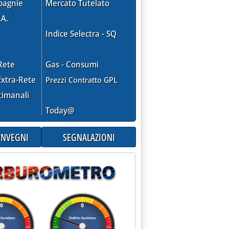
pagnie
Mercato Tutelato
.A.
Indice Selectra - SQ
Rete
Gas - Consumi
xtra-Rete
Prezzi Contratto GPL
timanali
Today@
CONVEGNI
SEGNALAZIONI