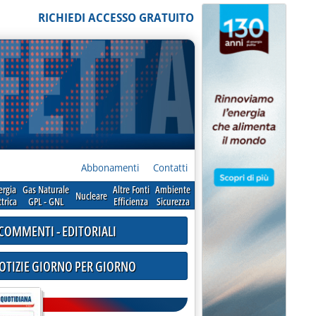
RICHIEDI ACCESSO GRATUITO
Abbonamenti
Contatti
ergia
Gas Naturale
Altre Fonti
Ambiente
Nucleare
ttrica
GPL - GNL
Efficienza
Sicurezza
COMMENTI - EDITORIALI
NOTIZIE GIORNO PER GIORNO