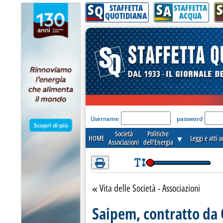
S
S
S
Attenzione! Esegui l'accesso per lèggere interamente la notizia.
Q
A
STAFFETTA
STAFFETTA
QUOTIDIANA
ACQUA
'Modulo Login per acceder
Username
password
Società
Politiche
HOME
▼
Leggi e atti 
Associazioni
dell'Energia
Vita delle Società - Associazioni
Torna alla sezione
Saipem, contratto da 