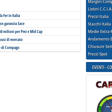
Margini Com
Listini C.C.I.A
 Fer in Italia
Prezzi Italia
con garanzia Sace
Stacchi Italia
50 milioni per Pmi e Mid Cap
Medie Extra-
Andamento E
busi di mercato
Chiusure Set
ne di Compago
Prezzi Spot
EVENTI - 