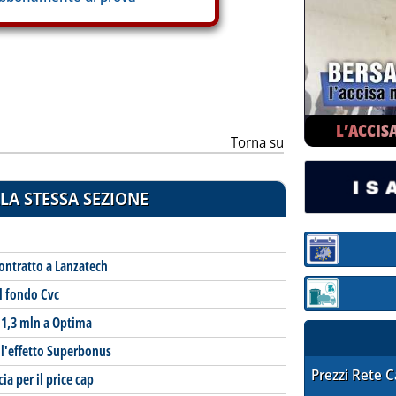
L’ACCIS
Torna su
LA STESSA SEZIONE
Sezione:
ontratto a Lanzatech
al fondo Cvc
Sezione: quotaz
a 1,3 mln a Optima
a l'effetto Superbonus
STAFFETTA PRE
Prezzi Rete 
cia per il price cap