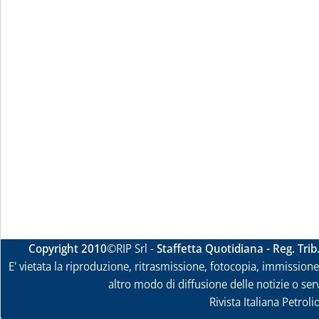
Copyright 2010
©RIP Srl -
Staffetta Quotidiana - Reg. Tri
E' vietata la riproduzione, ritrasmissione, fotocopia, immissione 
altro modo di diffusione delle notizie o ser
Rivista Italiana Petrol