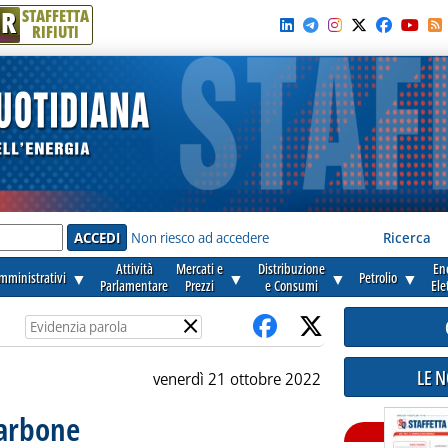
R
STAFFETTA
RIFIUTI
e'
Non riesco ad accedere
Ricerca
Attività
Mercati e
Distribuzione
En
amministrativi
▼
▼
▼
Petrolio
▼
Parlamentare
Prezzi
e Consumi
Ele
×
LE 
venerdì 21 ottobre 2022
carbone