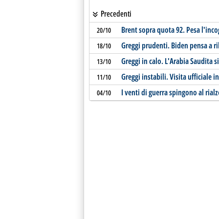
Precedenti
Brent sopra quota 92. Pesa l'incog
20/10
Greggi prudenti. Biden pensa a ril
18/10
Greggi in calo. L'Arabia Saudita s
13/10
Greggi instabili. Visita ufficiale i
11/10
I venti di guerra spingono al ria
04/10