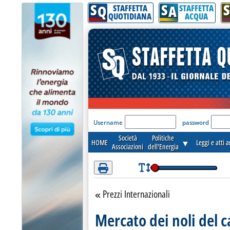
S
S
S
Attenzione! Esegui l'accesso per lèggere interamente la notizia.
Q
A
STAFFETTA
STAFFETTA
QUOTIDIANA
ACQUA
'Modulo Login per acceder
Username
password
Società
Politiche
HOME
▼
Leggi e atti 
Associazioni
dell'Energia
Prezzi Internazionali
Torna alla sezione
Mercato dei noli del 