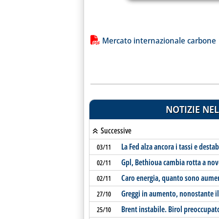
Lista allegati PDF alla notiz
Mercato internazionale carbone
NOTIZIE NEL
Successive
La Fed alza ancora i tassi e destab
03/11
Gpl, Bethioua cambia rotta a no
02/11
Caro energia, quanto sono aument
02/11
Greggi in aumento, nonostante il 
27/10
Brent instabile. Birol preoccupat
25/10