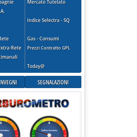
pagnie
Mercato Tutelato
.A.
Indice Selectra - SQ
Rete
Gas - Consumi
xtra-Rete
Prezzi Contratto GPL
timanali
Today@
CONVEGNI
SEGNALAZIONI