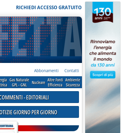
RICHIEDI ACCESSO GRATUITO
Abbonamenti
Contatti
ergia
Gas Naturale
Altre Fonti
Ambiente
Nucleare
ttrica
GPL - GNL
Efficienza
Sicurezza
COMMENTI - EDITORIALI
NOTIZIE GIORNO PER GIORNO