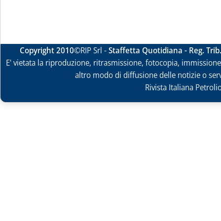
Copyright 2010
©RIP Srl -
Staffetta Quotidiana - Reg. Tri
E' vietata la riproduzione, ritrasmissione, fotocopia, immissione 
altro modo di diffusione delle notizie o ser
Rivista Italiana Petrol