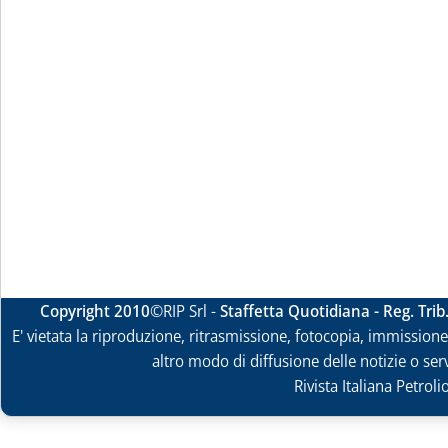
Copyright 2010
©RIP Srl -
Staffetta Quotidiana - Reg. Tri
E' vietata la riproduzione, ritrasmissione, fotocopia, immissione 
altro modo di diffusione delle notizie o ser
Rivista Italiana Petrol