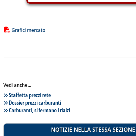
Lista allegati PDF alla notizia
Grafici mercato
Vedi anche...
Lista notizie correlate
Staffetta prezzi rete
Dossier prezzi carburanti
Carburanti, si fermano i rialzi
NOTIZIE NELLA STESSA SEZIONE