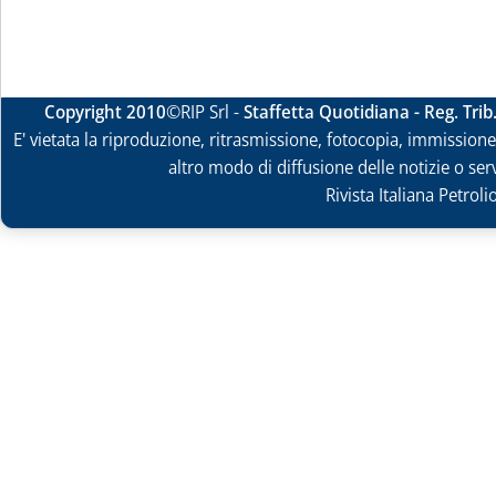
Copyright 2010
©RIP Srl -
Staffetta Quotidiana - Reg. Tri
E' vietata la riproduzione, ritrasmissione, fotocopia, immissione 
altro modo di diffusione delle notizie o ser
Rivista Italiana Petrol