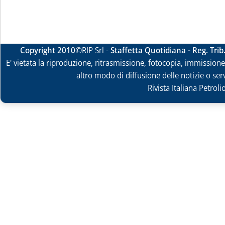
Copyright 2010
©RIP Srl -
Staffetta Quotidiana - Reg. Tri
E' vietata la riproduzione, ritrasmissione, fotocopia, immissione 
altro modo di diffusione delle notizie o ser
Rivista Italiana Petrol