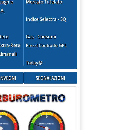
pagnie
Mercato Tutelato
.A.
Indice Selectra - SQ
Rete
Gas - Consumi
xtra-Rete
Prezzi Contratto GPL
timanali
Today@
CONVEGNI
SEGNALAZIONI