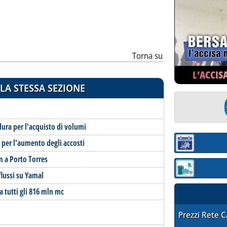
ia
Torna su
L’ACCIS
LA STESSA SEZIONE
dura per l'acquisto di volumi
t per l'aumento degli accosti
Sezione:
m a Porto Torres
Sezione: quotaz
flussi su Yamal
 tutti gli 816 mln mc
STAFFETTA PRE
Prezzi Rete 