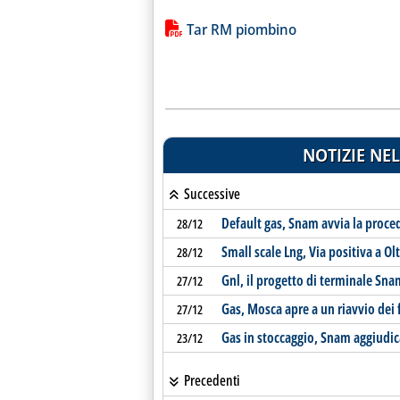
Lista allegati PDF alla notiz
Tar RM piombino
NOTIZIE NEL
Successive
Default gas, Snam avvia la proce
28/12
Small scale Lng, Via positiva a Ol
28/12
Gnl, il progetto di terminale Sna
27/12
Gas, Mosca apre a un riavvio dei 
27/12
Gas in stoccaggio, Snam aggiudica
23/12
Precedenti