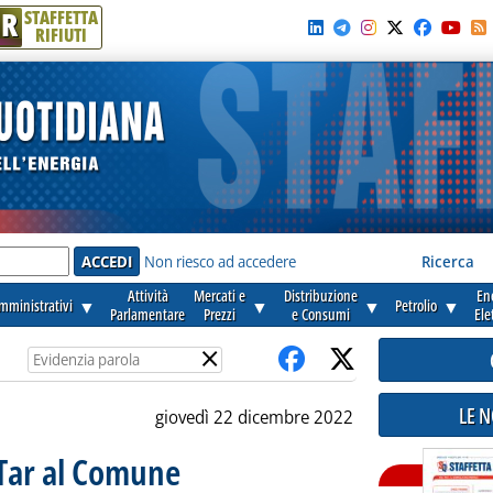
R
STAFFETTA
RIFIUTI
e'
Non riesco ad accedere
Ricerca
Attività
Mercati e
Distribuzione
En
amministrativi
▼
▼
▼
Petrolio
▼
Parlamentare
Prezzi
e Consumi
Ele
×
LE 
giovedì 22 dicembre 2022
 Tar al Comune