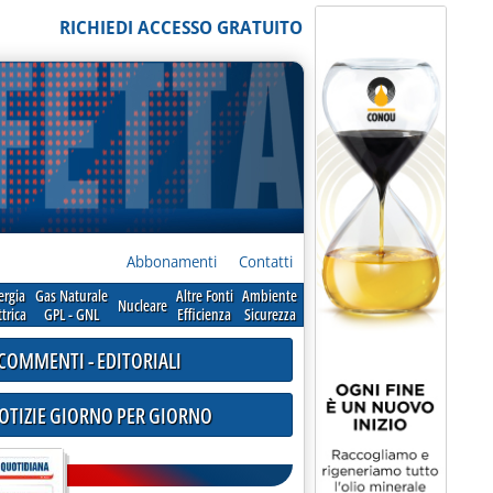
RICHIEDI ACCESSO GRATUITO
Abbonamenti
Contatti
ergia
Gas Naturale
Altre Fonti
Ambiente
Nucleare
ttrica
GPL - GNL
Efficienza
Sicurezza
COMMENTI - EDITORIALI
NOTIZIE GIORNO PER GIORNO