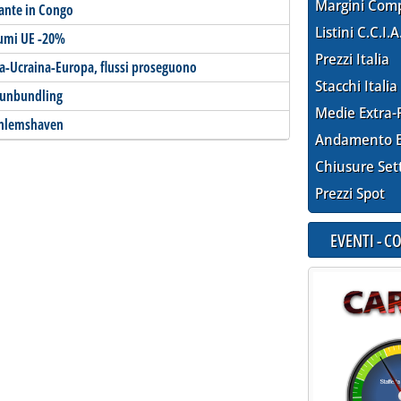
Margini Com
iante in Congo
Listini C.C.I.A
sumi UE -20%
Prezzi Italia
ia-Ucraina-Europa, flussi proseguono
Stacchi Italia
l'unbundling
Medie Extra-
Wihlemshaven
Andamento E
Chiusure Set
Prezzi Spot
EVENTI - 