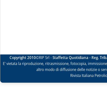
Copyright 2010
©RIP Srl -
Staffetta Quotidiana - Reg. Tri
E' vietata la riproduzione, ritrasmissione, fotocopia, immissione 
altro modo di diffusione delle notizie o ser
Rivista Italiana Petrol