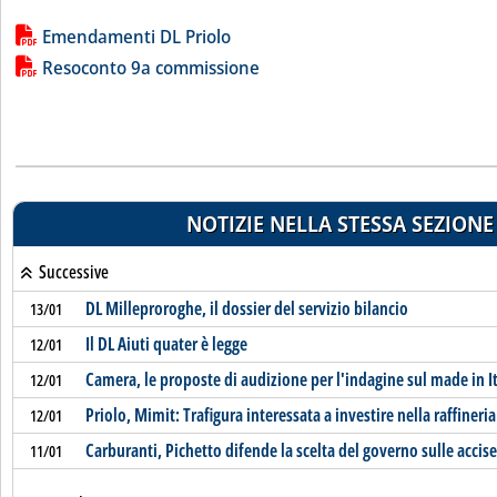
Lista allegati PDF alla notizia
Emendamenti DL Priolo
Resoconto 9a commissione
NOTIZIE NELLA STESSA SEZIONE
Successive
DL Milleproroghe, il dossier del servizio bilancio
13/01
Il DL Aiuti quater è legge
12/01
Camera, le proposte di audizione per l'indagine sul made in I
12/01
Priolo, Mimit: Trafigura interessata a investire nella raffineria
12/01
Carburanti, Pichetto difende la scelta del governo sulle accise
11/01