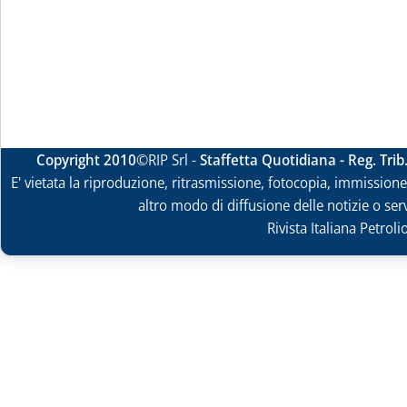
Copyright 2010
©RIP Srl -
Staffetta Quotidiana - Reg. Tri
E' vietata la riproduzione, ritrasmissione, fotocopia, immissione 
altro modo di diffusione delle notizie o ser
Rivista Italiana Petrol