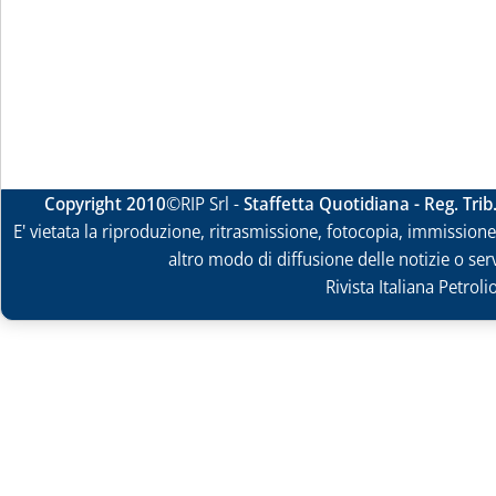
Copyright 2010
©RIP Srl -
Staffetta Quotidiana - Reg. Tri
E' vietata la riproduzione, ritrasmissione, fotocopia, immissione 
altro modo di diffusione delle notizie o ser
Rivista Italiana Petrol