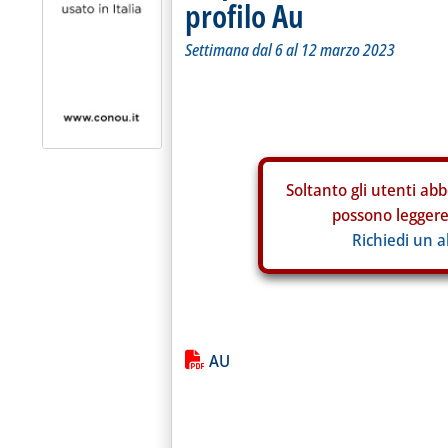
profilo Au
Settimana dal 6 al 12 marzo 2023
Soltanto gli
utenti abb
possono leggere 
Richiedi un 
Lista allegati PDF alla notiz
AU