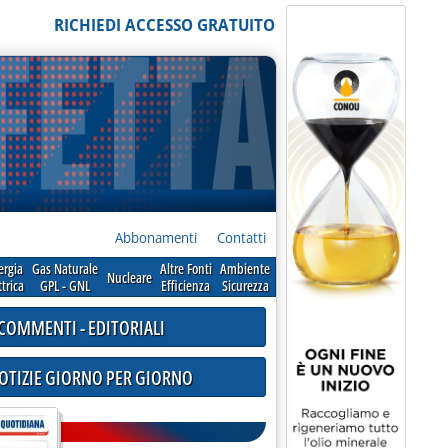
RICHIEDI ACCESSO GRATUITO
Abbonamenti
Contatti
ergia
Gas Naturale
Altre Fonti
Ambiente
Nucleare
ttrica
GPL - GNL
Efficienza
Sicurezza
COMMENTI - EDITORIALI
NOTIZIE GIORNO PER GIORNO