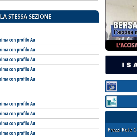
LA STESSA SEZIONE
rima con profilo Au
L’ACCIS
rima con profilo Au
rima con profilo Au
rima con profilo Au
rima con profilo Au
Sezione:
rima con profilo Au
Sezione: quotaz
rima con profilo Au
rima con profilo Au
STAFFETTA PRE
Prezzi Rete 
rima con profilo Au