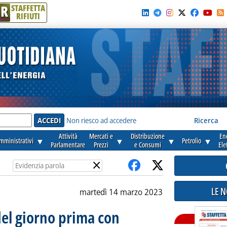
R
STAFFETTA
RIFIUTI
e'
Non riesco ad accedere
Ricerca
Attività
Mercati e
Distribuzione
En
amministrativi
▼
▼
▼
Petrolio
▼
Parlamentare
Prezzi
e Consumi
Ele
×
LE 
martedì 14 marzo 2023
del giorno prima con