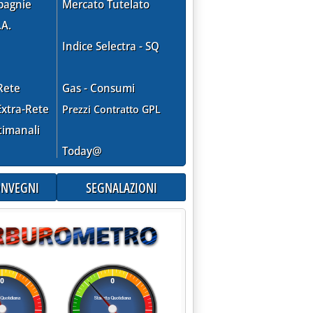
pagnie
Mercato Tutelato
.A.
Indice Selectra - SQ
Rete
Gas - Consumi
xtra-Rete
Prezzi Contratto GPL
timanali
Today@
CONVEGNI
SEGNALAZIONI