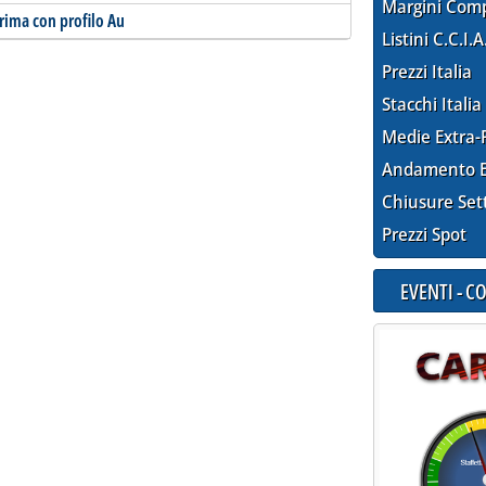
Margini Com
rima con profilo Au
Listini C.C.I.A
Prezzi Italia
Stacchi Italia
Medie Extra-
Andamento E
Chiusure Set
Prezzi Spot
EVENTI - 