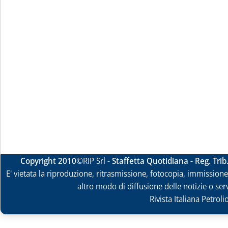
Copyright 2010
©RIP Srl -
Staffetta Quotidiana - Reg. Tri
E' vietata la riproduzione, ritrasmissione, fotocopia, immissione 
altro modo di diffusione delle notizie o ser
Rivista Italiana Petrol