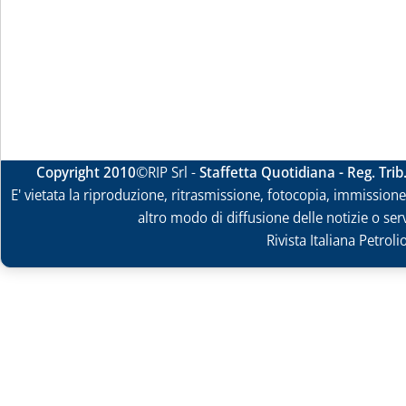
Copyright 2010
©RIP Srl -
Staffetta Quotidiana - Reg. Tri
E' vietata la riproduzione, ritrasmissione, fotocopia, immissione 
altro modo di diffusione delle notizie o ser
Rivista Italiana Petrol