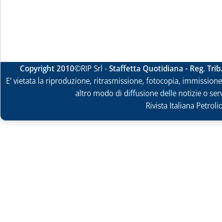
Copyright 2010
©RIP Srl -
Staffetta Quotidiana - Reg. Tri
E' vietata la riproduzione, ritrasmissione, fotocopia, immissione 
altro modo di diffusione delle notizie o ser
Rivista Italiana Petrol