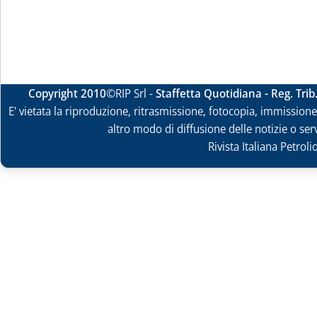
Copyright 2010
©RIP Srl -
Staffetta Quotidiana - Reg. Tri
E' vietata la riproduzione, ritrasmissione, fotocopia, immissione 
altro modo di diffusione delle notizie o ser
Rivista Italiana Petrol