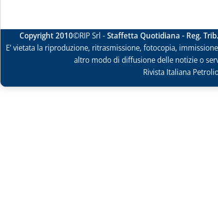
Copyright 2010
©RIP Srl -
Staffetta Quotidiana - Reg. Tri
E' vietata la riproduzione, ritrasmissione, fotocopia, immissione 
altro modo di diffusione delle notizie o ser
Rivista Italiana Petrol