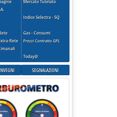
pagnie
Mercato Tutelato
.A.
Indice Selectra - SQ
Rete
Gas - Consumi
xtra-Rete
Prezzi Contratto GPL
timanali
Today@
CONVEGNI
SEGNALAZIONI