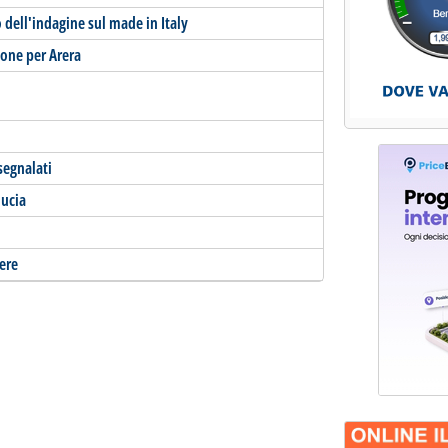
dell'indagine sul made in Italy
ione per Arera
segnalati
ducia
ere