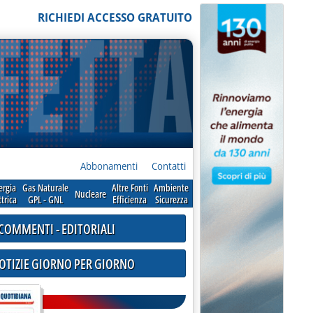
RICHIEDI ACCESSO GRATUITO
Abbonamenti
Contatti
ergia
Gas Naturale
Altre Fonti
Ambiente
Nucleare
ttrica
GPL - GNL
Efficienza
Sicurezza
COMMENTI - EDITORIALI
NOTIZIE GIORNO PER GIORNO