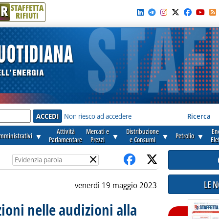
R
STAFFETTA
RIFIUTI
e'
Non riesco ad accedere
Ricerca
Attività
Mercati e
Distribuzione
En
amministrativi
▼
▼
▼
Petrolio
▼
Parlamentare
Prezzi
e Consumi
Ele
×
LE 
venerdì 19 maggio 2023
zioni nelle audizioni alla