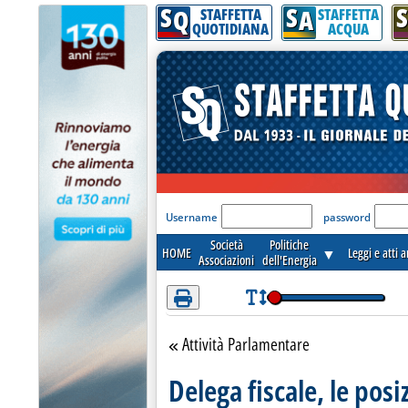
S
S
S
Attenzione! Esegui l'accesso per lèggere interamente la notizia.
Q
A
STAFFETTA
STAFFETTA
QUOTIDIANA
ACQUA
'Modulo Login per acceder
Username
password
Società
Politiche
HOME
▼
Leggi e atti 
Associazioni
dell'Energia
Attività Parlamentare
Torna alla sezione
Delega fiscale, le posi