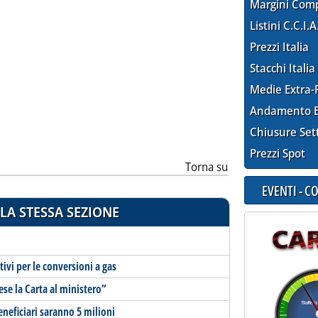
Margini Com
Listini C.C.I.A
Prezzi Italia
Stacchi Italia
Medie Extra-
Andamento E
Chiusure Set
Prezzi Spot
Torna su
EVENTI - 
LA STESSA SEZIONE
ivi per le conversioni a gas
se la Carta al ministero”
eneficiari saranno 5 milioni