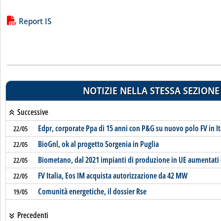
Lista allegati PDF alla notizia
Report IS
NOTIZIE NELLA STESSA SEZIONE
Successive
Edpr, corporate Ppa di 15 anni con P&G su nuovo polo FV in It
22/05
BioGnl, ok al progetto Sorgenia in Puglia
22/05
Biometano, dal 2021 impianti di produzione in UE aumentati
22/05
FV Italia, Eos IM acquista autorizzazione da 42 MW
22/05
Comunità energetiche, il dossier Rse
19/05
Precedenti