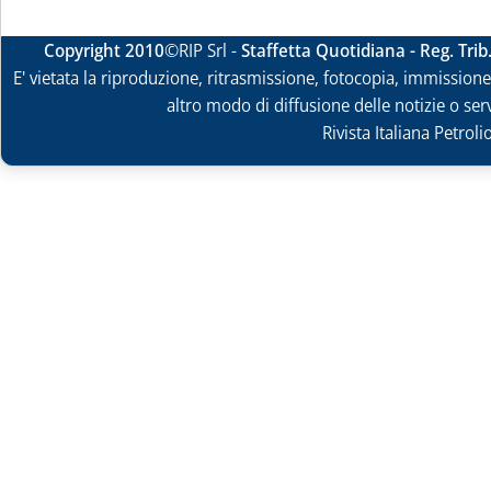
Copyright 2010
©RIP Srl -
Staffetta Quotidiana - Reg. Tri
E' vietata la riproduzione, ritrasmissione, fotocopia, immissione 
altro modo di diffusione delle notizie o ser
Rivista Italiana Petrol