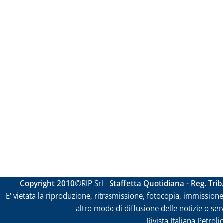
Copyright 2010
©RIP Srl -
Staffetta Quotidiana - Reg. Tri
E' vietata la riproduzione, ritrasmissione, fotocopia, immissione 
altro modo di diffusione delle notizie o ser
Rivista Italiana Petrol