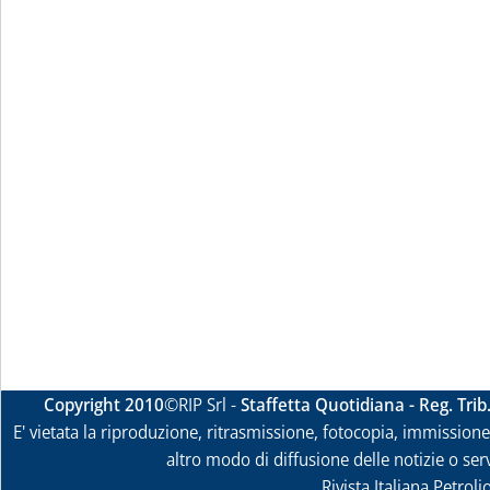
Copyright 2010
©RIP Srl -
Staffetta Quotidiana - Reg. Tri
E' vietata la riproduzione, ritrasmissione, fotocopia, immissione 
altro modo di diffusione delle notizie o ser
Rivista Italiana Petrol