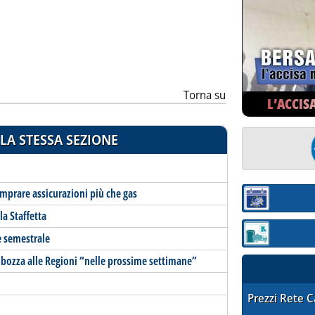
ia
Torna su
L’ACCIS
LA STESSA SEZIONE
omprare assicurazioni più che gas
Sezione:
la Staffetta
ne semestrale
Sezione: quotaz
a bozza alle Regioni “nelle prossime settimane”
STAFFETTA PRE
Prezzi Rete 