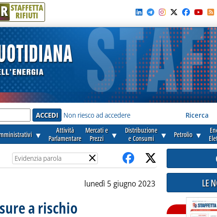
R
STAFFETTA
RIFIUTI
e'
Non riesco ad accedere
Ricerca
Attività
Mercati e
Distribuzione
En
amministrativi
▼
▼
▼
Petrolio
▼
Parlamentare
Prezzi
e Consumi
Ele
×
LE 
lunedì 5 giugno 2023
sure a rischio