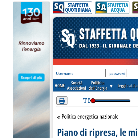
S
S
S
Attenzione! Esegui l'accesso per lèggere interamente la notizia.
Q
A
STAFFETTA
STAFFETTA
QUOTIDIANA
ACQUA
'Modulo Login per acceder
Username
password
Società
Politiche
HOME
▼
Leggi e atti 
Associazioni
dell'Energia
Politica energetica nazionale
Torna alla sezione
Piano di ripresa, le mi