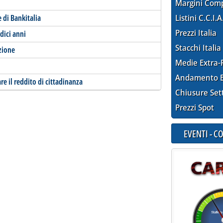
Margini Com
e di Bankitalia
Listini C.C.I.A
Prezzi Italia
dici anni
Stacchi Italia
azione
Medie Extra-
Andamento E
re il reddito di cittadinanza
Chiusure Set
Prezzi Spot
EVENTI - 