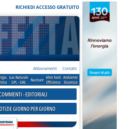
RICHIEDI ACCESSO GRATUITO
Abbonamenti
Contatti
ergia
Gas Naturale
Altre Fonti
Ambiente
Nucleare
ttrica
GPL - GNL
Efficienza
Sicurezza
COMMENTI - EDITORIALI
NOTIZIE GIORNO PER GIORNO