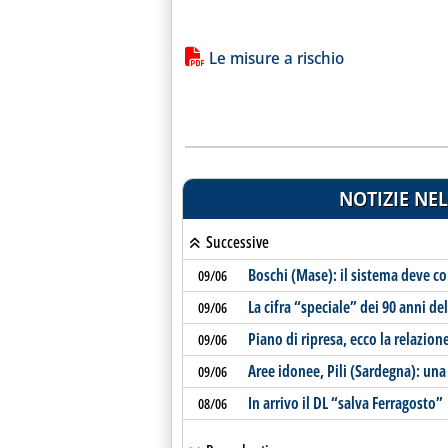
Lista allegati PDF alla notiz
Le misure a rischio
NOTIZIE NEL
Successive
Boschi (Mase): il sistema deve c
09/06
La cifra “speciale” dei 90 anni del
09/06
Piano di ripresa, ecco la relazio
09/06
Aree idonee, Pili (Sardegna): un
09/06
In arrivo il DL “salva Ferragosto”
08/06