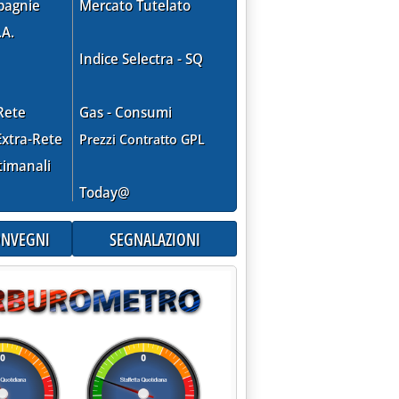
pagnie
Mercato Tutelato
.A.
Indice Selectra - SQ
Rete
Gas - Consumi
xtra-Rete
Prezzi Contratto GPL
timanali
Today@
CONVEGNI
SEGNALAZIONI