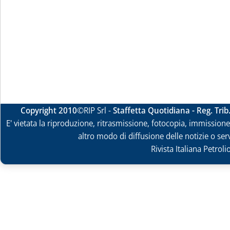
Copyright 2010
©RIP Srl -
Staffetta Quotidiana - Reg. Tri
E' vietata la riproduzione, ritrasmissione, fotocopia, immissione 
altro modo di diffusione delle notizie o ser
Rivista Italiana Petrol