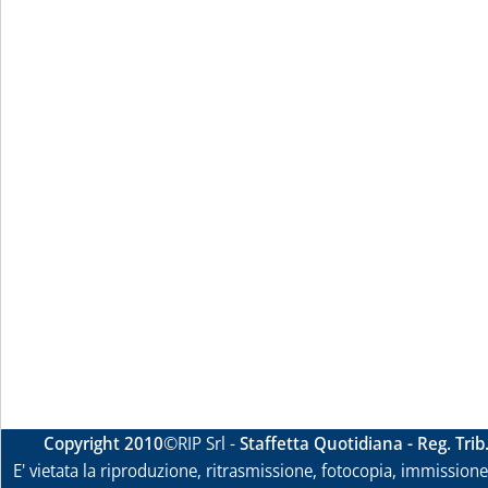
Copyright 2010
©RIP Srl -
Staffetta Quotidiana - Reg. Tri
E' vietata la riproduzione, ritrasmissione, fotocopia, immissione 