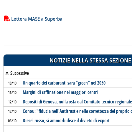
Lista allegati PDF alla notizia
Lettera MASE a Superba
NOTIZIE NELLA STESSA SEZIONE
Successive
Un quarto dei carburanti sarà “green” nel 2050
18/10
Margini di raffinazione nei maggiori centri
16/10
Depositi di Genova, nulla osta dal Comitato tecnico regionale
12/10
Conou: "fiducia nell'Antitrust e nella correttezza del proprio
12/10
Diesel russo, si ammorbidisce il divieto di export
06/10