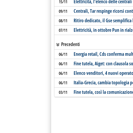
Elettricità, l'elenco delle centrali
15/11
Centrali, Tar respinge ricorsi con
09/11
Ritiro dedicato, il Gse semplifica
08/11
Elettricità, in ottobre Pun in rial
07/11
Precedenti
Energia retail, Cds conferma mult
06/11
Fine tutela, Aiget: con clausola s
06/11
Elenco venditori, 4 nuovi operato
06/11
Italia-Grecia, cambia topologia p
06/11
Fine tutela, così la comunicazion
03/11