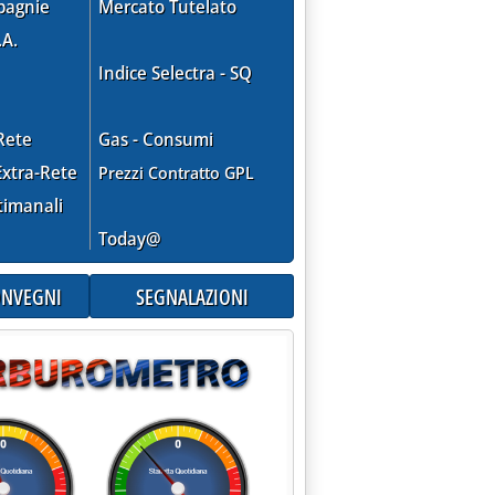
pagnie
Mercato Tutelato
.A.
Indice Selectra - SQ
Rete
Gas - Consumi
xtra-Rete
Prezzi Contratto GPL
timanali
Today@
CONVEGNI
SEGNALAZIONI