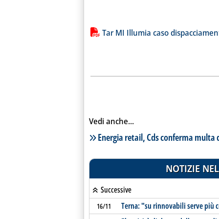
Lista allegati PDF alla notiz
Tar MI Illumia caso dispacciamen
Vedi anche...
Lista notizie correlate
Energia retail, Cds conferma multa 
NOTIZIE NEL
Successive
Terna: "su rinnovabili serve più c
16/11