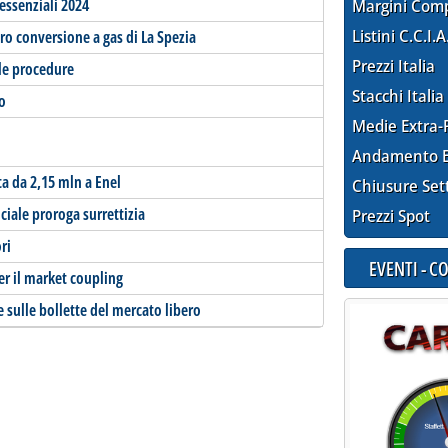
 essenziali 2024
Margini Com
Listini C.C.I.A
tro conversione a gas di La Spezia
Prezzi Italia
 le procedure
Stacchi Italia
zo
Medie Extra-
Andamento E
a da 2,15 mln a Enel
Chiusure Set
ociale proroga surrettizia
Prezzi Spot
ri
EVENTI - 
er il market coupling
e sulle bollette del mercato libero