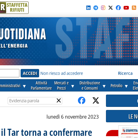
R
STAFFETTA
RIFIUTI
e'
Non riesco ad accedere
Ricerca
Attività
Mercati e
Distribuzione
En
amministrativi
▼
▼
▼
Petrolio
▼
Parlamentare
Prezzi
e Consumi
Ele
×
LE 
lunedì 6 novembre 2023
il Tar torna a confermare