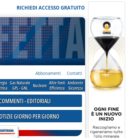
RICHIEDI ACCESSO GRATUITO
Abbonamenti
Contatti
ergia
Gas Naturale
Altre Fonti
Ambiente
Nucleare
ttrica
GPL - GNL
Efficienza
Sicurezza
COMMENTI - EDITORIALI
NOTIZIE GIORNO PER GIORNO