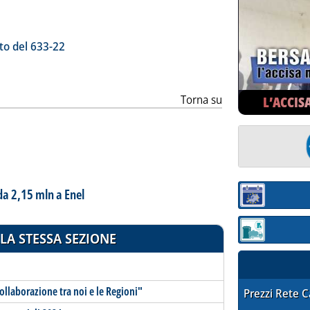
ia
to del 633-22
Torna su
L’ACCIS
da 2,15 mln a Enel
Sezione:
Sezione: quotaz
LA STESSA SEZIONE
ollaborazione tra noi e le Regioni"
STAFFETTA PRE
Prezzi Rete 