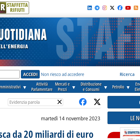
R
STAFFETTA
RIFIUTI
e'
Non riesco ad accedere
Ricerca
Attività
Mercati e
Distribuzione
En
amministrativi
▼
▼
▼
Petrolio
▼
Parlamentare
Prezzi
e Consumi
Ele
×
LE 
martedì 14 novembre 2023
sca da 20 miliardi di euro