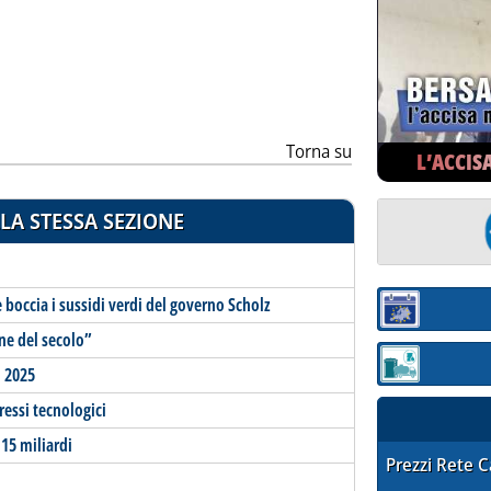
ia
Torna su
L’ACCIS
LA STESSA SEZIONE
 boccia i sussidi verdi del governo Scholz
Sezione:
one del secolo”
Sezione: quotaz
l 2025
ressi tecnologici
15 miliardi
STAFFETTA PRE
Prezzi Rete 