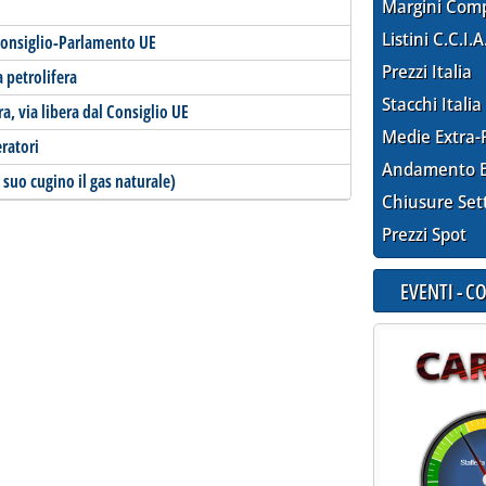
Margini Com
Listini C.C.I.A
 Consiglio-Parlamento UE
Prezzi Italia
a petrolifera
Stacchi Italia
ra, via libera dal Consiglio UE
Medie Extra-
eratori
Andamento E
 suo cugino il gas naturale)
Chiusure Set
Prezzi Spot
EVENTI - 