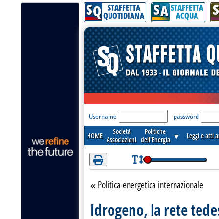
S
S
S
Attenzione! Esegui l'accesso per lèggere interamente la notizia.
Q
A
STAFFETTA
STAFFETTA
QUOTIDIANA
ACQUA
'Modulo Login per acceder
Username
password
Società
Politiche
HOME
▼
Leggi e atti 
Associazioni
dell'Energia
Politica energetica internazionale
Torna alla sezione
Idrogeno, la rete tede