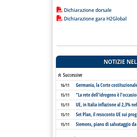
Lista allegati PDF alla notiz
Dichiarazione dorsale
Dichiarazione gara H2Global
NOTIZIE NEL
Successive
Germania, la Corte costituzionale
16/11
“La rete dell'idrogeno è l'occasi
15/11
UE, in Italia inflazione al 2,3% ne
15/11
Set Plan, il resoconto UE sui prog
15/11
Siemens, piano di salvataggio da 
15/11