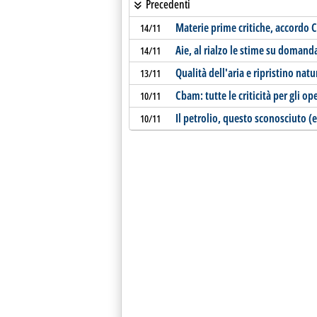
Precedenti
Materie prime critiche, accordo
14/11
Aie, al rialzo le stime su domand
14/11
Qualità dell'aria e ripristino natu
13/11
Cbam: tutte le criticità per gli op
10/11
Il petrolio, questo sconosciuto (e
10/11