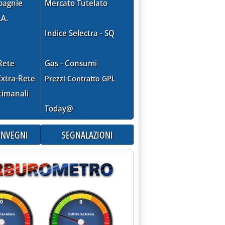
pagnie
Mercato Tutelato
.A.
Indice Selectra - SQ
Rete
Gas - Consumi
xtra-Rete
Prezzi Contratto GPL
timanali
Today@
CONVEGNI
SEGNALAZIONI