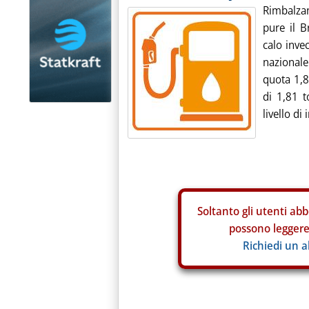
Rimbalzan
pure il B
calo inve
nazional
quota 1,8
di 1,81 t
livello di i
Soltanto gli
utenti abb
possono leggere 
Richiedi un 