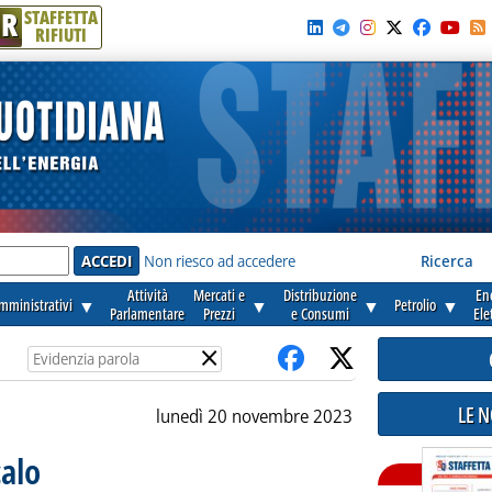
R
STAFFETTA
RIFIUTI
e'
Non riesco ad accedere
Ricerca
Attività
Mercati e
Distribuzione
En
amministrativi
▼
▼
▼
Petrolio
▼
Parlamentare
Prezzi
e Consumi
Ele
×
LE 
lunedì 20 novembre 2023
calo