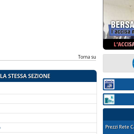
ia
L’ACCIS
Torna su
LA STESSA SEZIONE
Sezione:
Sezione: quotaz
STAFFETTA PRE
Prezzi Rete 
o