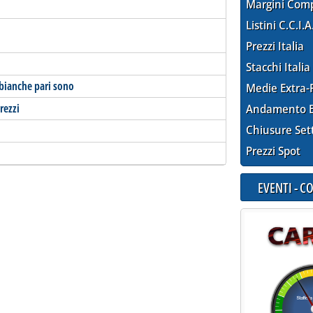
Margini Com
Listini C.C.I.A
Prezzi Italia
Stacchi Italia
bianche pari sono
Medie Extra-
rezzi
Andamento E
Chiusure Set
Prezzi Spot
EVENTI - 