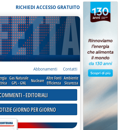
RICHIEDI ACCESSO GRATUITO
Abbonamenti
Contatti
ergia
Gas Naturale
Altre Fonti
Ambiente
Nucleare
ttrica
GPL - GNL
Efficienza
Sicurezza
COMMENTI - EDITORIALI
NOTIZIE GIORNO PER GIORNO