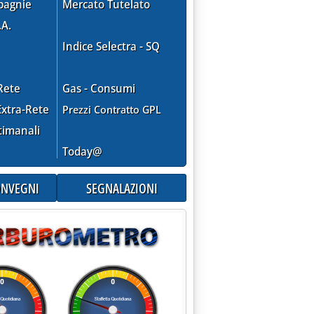
pagnie
Mercato Tutelato
.A.
Indice Selectra - SQ
Rete
Gas - Consumi
xtra-Rete
Prezzi Contratto GPL
timanali
Today@
CONVEGNI
SEGNALAZIONI