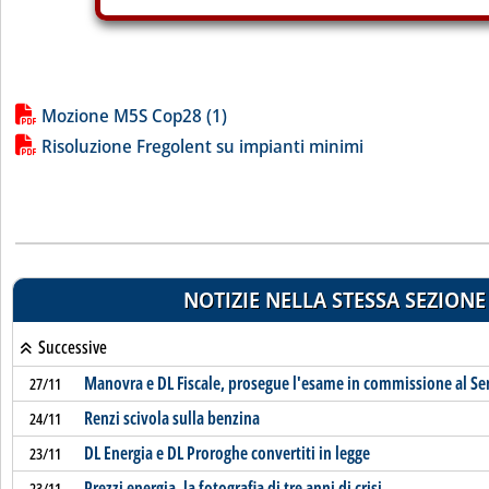
Lista allegati PDF alla notizia
Mozione M5S Cop28 (1)
Risoluzione Fregolent su impianti minimi
NOTIZIE NELLA STESSA SEZIONE
Successive
Manovra e DL Fiscale, prosegue l'esame in commissione al Se
27/11
Renzi scivola sulla benzina
24/11
DL Energia e DL Proroghe convertiti in legge
23/11
Prezzi energia, la fotografia di tre anni di crisi
23/11