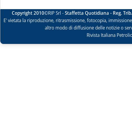
Copyright 2010
©RIP Srl -
Staffetta Quotidiana - Reg. Tri
E' vietata la riproduzione, ritrasmissione, fotocopia, immissione 
altro modo di diffusione delle notizie o ser
Rivista Italiana Petrol