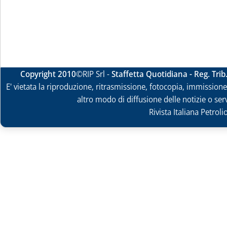
Copyright 2010
©RIP Srl -
Staffetta Quotidiana - Reg. Tri
E' vietata la riproduzione, ritrasmissione, fotocopia, immissione 
altro modo di diffusione delle notizie o ser
Rivista Italiana Petrol