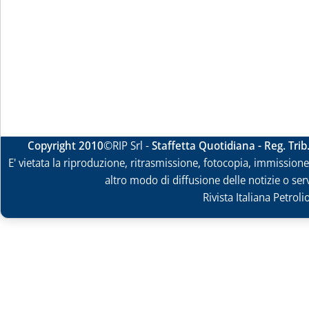
Copyright 2010
©RIP Srl -
Staffetta Quotidiana - Reg. Tri
E' vietata la riproduzione, ritrasmissione, fotocopia, immissione 
altro modo di diffusione delle notizie o ser
Rivista Italiana Petrol