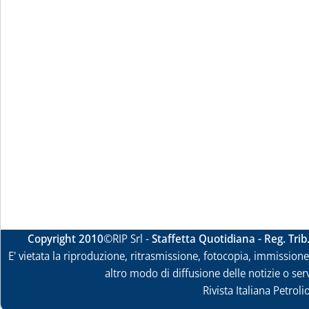
Copyright 2010
©RIP Srl -
Staffetta Quotidiana - Reg. Tri
E' vietata la riproduzione, ritrasmissione, fotocopia, immissione 
altro modo di diffusione delle notizie o ser
Rivista Italiana Petrol